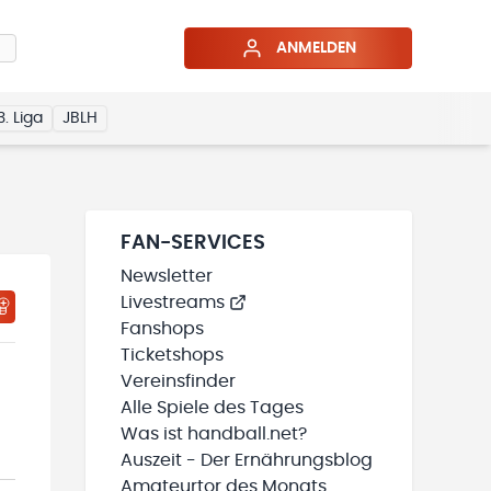
ANMELDEN
3. Liga
JBLH
FAN-SERVICES
Newsletter
Livestreams
HTIGUNGSSTATUS WIRD GELADEN
MEINE TEAMS“ HINZUFÜGEN
Fanshops
Ticketshops
Vereinsfinder
Alle Spiele des Tages
Was ist handball.net?
Auszeit - Der Ernährungsblog
Amateurtor des Monats