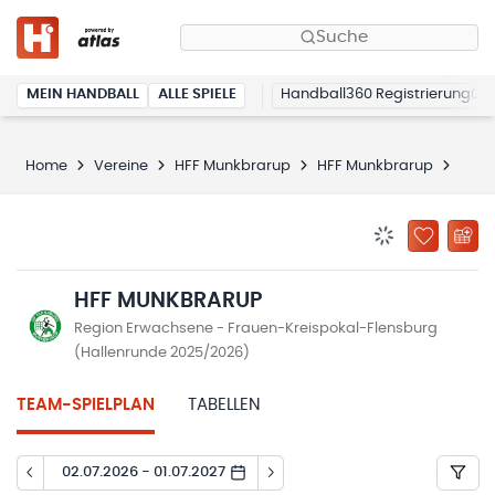
Suche
MEIN HANDBALL
ALLE SPIELE
Handball360 Registrierung
Home
Vereine
HFF Munkbrarup
HFF Munkbrarup
Spie
BENACHRICHTIG
ZU „MEINE
HFF MUNKBRARUP
Region Erwachsene - Frauen-Kreispokal-Flensburg
(Hallenrunde 2025/2026)
TEAM-SPIELPLAN
TABELLEN
02.07.2026 - 01.07.2027