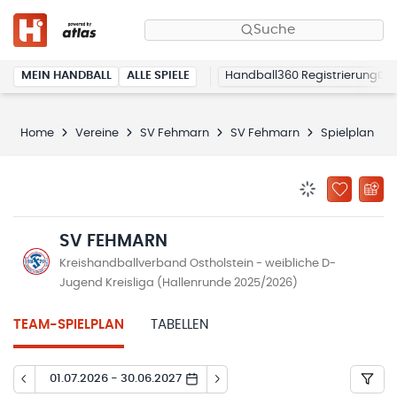
Suche
MEIN HANDBALL
ALLE SPIELE
Handball360 Registrierung
Home
Vereine
SV Fehmarn
SV Fehmarn
Spielplan
BENACHRICHTIG
ZU „MEINE
SV FEHMARN
Kreishandballverband Ostholstein - weibliche D-
Jugend Kreisliga (Hallenrunde 2025/2026)
TEAM-SPIELPLAN
TABELLEN
01.07.2026 - 30.06.2027