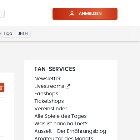
ANMELDEN
3. Liga
JBLH
FAN-SERVICES
Newsletter
Livestreams
HTIGUNGSSTATUS WIRD GELADEN
MEINE TEAMS“ HINZUFÜGEN
Fanshops
Ticketshops
Vereinsfinder
Alle Spiele des Tages
Was ist handball.net?
Auszeit - Der Ernährungsblog
Amateurtor des Monats