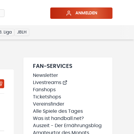
ANMELDEN
3. Liga
JBLH
FAN-SERVICES
Newsletter
Livestreams
HTIGUNGSSTATUS WIRD GELADEN
MEINE TEAMS“ HINZUFÜGEN
Fanshops
Ticketshops
Vereinsfinder
Alle Spiele des Tages
Was ist handball.net?
Auszeit - Der Ernährungsblog
Amateurtor des Monats