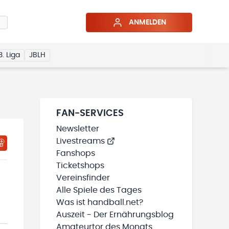
ANMELDEN
3. Liga
JBLH
FAN-SERVICES
Newsletter
Livestreams
HTIGUNGSSTATUS WIRD GELADEN
MEINE TEAMS“ HINZUFÜGEN
Fanshops
Ticketshops
Vereinsfinder
Alle Spiele des Tages
Was ist handball.net?
Auszeit - Der Ernährungsblog
Amateurtor des Monats