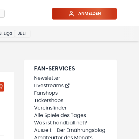
ANMELDEN
3. Liga
JBLH
FAN-SERVICES
Newsletter
Livestreams
HTIGUNGSSTATUS WIRD GELADEN
MEINE TEAMS“ HINZUFÜGEN
Fanshops
Ticketshops
Vereinsfinder
Alle Spiele des Tages
Was ist handball.net?
Auszeit - Der Ernährungsblog
Amateurtor des Monats