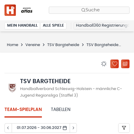
Suche
MEIN HANDBALL
ALLE SPIELE
Handball360 Registrierung
Home
Vereine
TSV Bargteheide
TSV Bargteheide
Spie
BENACHRICHTIG
ZU „MEINE
TSV BARGTEHEIDE
Handballverband Schleswig-Holstein - männliche C-
Jugend Regionsliga (Staffel 3)
TEAM-SPIELPLAN
TABELLEN
01.07.2026 - 30.06.2027