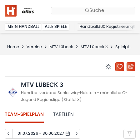
Suche
MEIN HANDBALL
ALLE SPIELE
Handball360 Registrierung
Home
Vereine
MTV Lübeck
MTV Lübeck 3
Spielplan
BENACHRICHTIG
ZU „MEINE
MTV LÜBECK 3
Handballverband Schleswig-Holstein - männliche C-
Jugend Regionsliga (Staffel 3)
TEAM-SPIELPLAN
TABELLEN
01.07.2026 - 30.06.2027