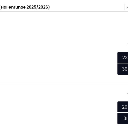
(Hallenrunde 2025/2026)
23
36
20
31