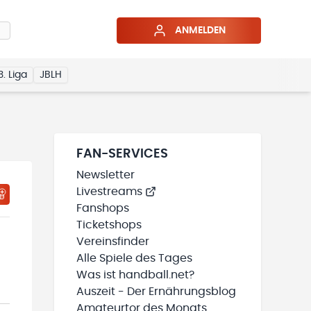
ANMELDEN
3. Liga
JBLH
FAN-SERVICES
Newsletter
Livestreams
HTIGUNGSSTATUS WIRD GELADEN
MEINE TEAMS“ HINZUFÜGEN
Fanshops
Ticketshops
Vereinsfinder
Alle Spiele des Tages
Was ist handball.net?
Auszeit - Der Ernährungsblog
Amateurtor des Monats