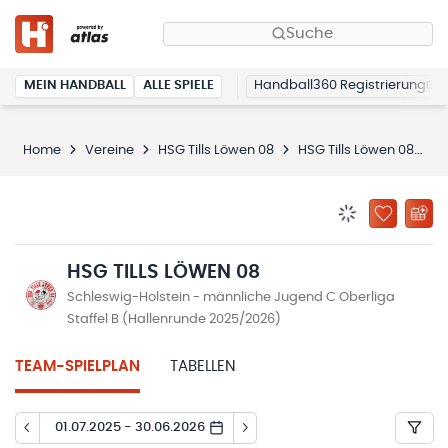
Suche
MEIN HANDBALL
ALLE SPIELE
Handball360 Registrierung
Home
Vereine
HSG Tills Löwen 08
HSG Tills Löwen 08
S
BENACHRICHTIG
ZU „MEINE
HSG TILLS LÖWEN 08
Schleswig-Holstein - männliche Jugend C Oberliga
Staffel B (Hallenrunde 2025/2026)
TEAM-SPIELPLAN
TABELLEN
01.07.2025 - 30.06.2026