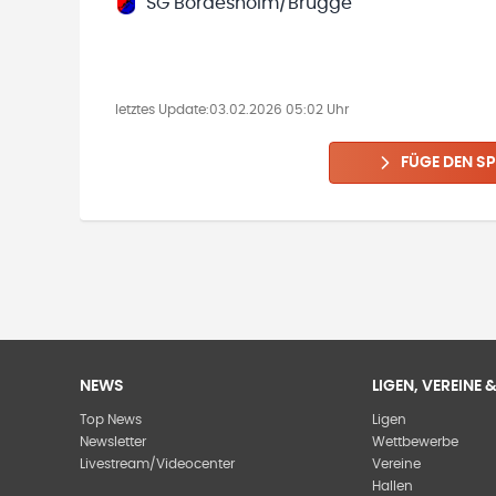
SG Bordesholm/Brügge
letztes Update:
03.02.2026 05:02 Uhr
FÜGE DEN SP
NEWS
LIGEN, VEREINE
Top News
Ligen
Newsletter
Wettbewerbe
Livestream/Videocenter
Vereine
Hallen