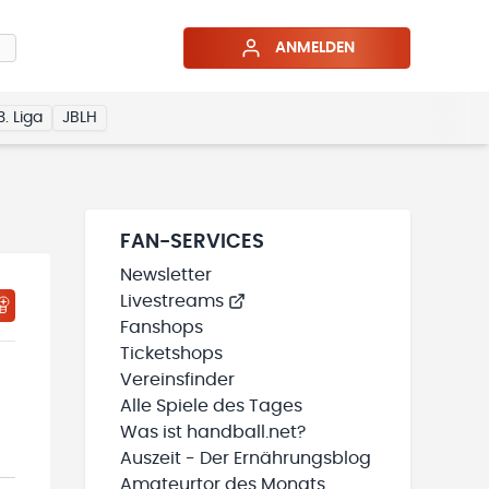
ANMELDEN
3. Liga
JBLH
FAN-SERVICES
Newsletter
Livestreams
HTIGUNGSSTATUS WIRD GELADEN
MEINE TEAMS“ HINZUFÜGEN
Fanshops
Ticketshops
Vereinsfinder
Alle Spiele des Tages
Was ist handball.net?
Auszeit - Der Ernährungsblog
Amateurtor des Monats