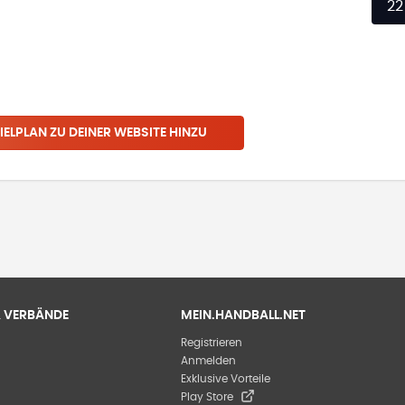
22
IELPLAN ZU DEINER WEBSITE HINZU
 & VERBÄNDE
MEIN.HANDBALL.NET
Registrieren
Anmelden
Exklusive Vorteile
Play Store