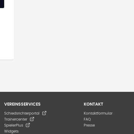
VEREINSSERVICES
KONTAKT
Schiedsrichterportal
Kontaktformular
Trainercenter
FAQ
SpielerPlus
Presse
Widgets