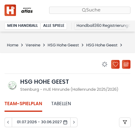
Suche
MEIN HANDBALL
ALLE SPIELE
Handball360 Registrierung
Home
Vereine
HSG Hohe Geest
HSG Hohe Geest
Spiel
BENACHRICHTIG
ZU „MEINE
HSG HOHE GEEST
Steinburg - mJE Hinrunde (Hallenrunde 2025/2026)
TEAM-SPIELPLAN
TABELLEN
01.07.2026 - 30.06.2027