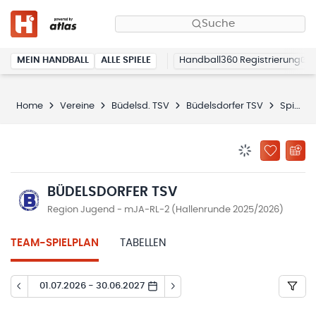
Suche
MEIN HANDBALL
ALLE SPIELE
Handball360 Registrierung
Home
Vereine
Büdelsd. TSV
Büdelsdorfer TSV
Spielplan
BENACHRICHTIG
ZU „MEINE
BÜDELSDORFER TSV
Region Jugend - mJA-RL-2 (Hallenrunde 2025/2026)
TEAM-SPIELPLAN
TABELLEN
01.07.2026 - 30.06.2027