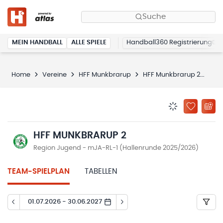
Suche
MEIN HANDBALL
ALLE SPIELE
Handball360 Registrierung
Home
Vereine
HFF Munkbrarup
HFF Munkbrarup 2
Spi
BENACHRICHTIG
ZU „MEINE
HFF MUNKBRARUP 2
Region Jugend - mJA-RL-1 (Hallenrunde 2025/2026)
TEAM-SPIELPLAN
TABELLEN
01.07.2026 - 30.06.2027