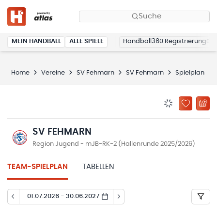
Suche
MEIN HANDBALL
ALLE SPIELE
Handball360 Registrierung
Home
Vereine
SV Fehmarn
SV Fehmarn
Spielplan
BENACHRICHTIG
ZU „MEINE
SV FEHMARN
Region Jugend - mJB-RK-2 (Hallenrunde 2025/2026)
TEAM-SPIELPLAN
TABELLEN
01.07.2026 - 30.06.2027