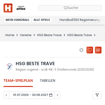
Suche
MEIN HANDBALL
ALLE SPIELE
Handball360 Registrierung
Home
Vereine
HSG Beste Trave
HSG Beste Trave
Spie
BENACHRICHTIG
ZU „MEINE
HSG BESTE TRAVE
Region Jugend - wJB-RK-3 (Hallenrunde 2025/2026)
TEAM-SPIELPLAN
TABELLEN
01.07.2026 - 30.06.2027