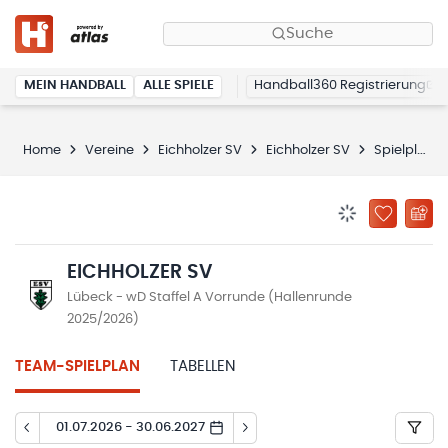
Suche
MEIN HANDBALL
ALLE SPIELE
Handball360 Registrierung
Home
Vereine
Eichholzer SV
Eichholzer SV
Spielplan
BENACHRICHTIG
ZU „MEINE
EICHHOLZER SV
Lübeck - wD Staffel A Vorrunde (Hallenrunde
2025/2026)
TEAM-SPIELPLAN
TABELLEN
01.07.2026 - 30.06.2027