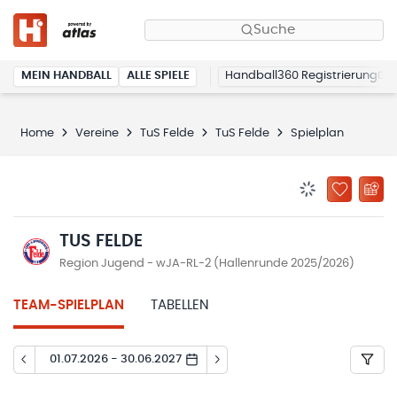
Suche
MEIN HANDBALL
ALLE SPIELE
Handball360 Registrierung
Home
Vereine
TuS Felde
TuS Felde
Spielplan
BENACHRICHTIG
ZU „MEINE
TUS FELDE
Region Jugend - wJA-RL-2 (Hallenrunde 2025/2026)
TEAM-SPIELPLAN
TABELLEN
01.07.2026 - 30.06.2027