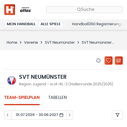
Suche
MEIN HANDBALL
ALLE SPIELE
Handball360 Registrierung
Home
Vereine
SVT Neumünster
SVT Neumünster
Spie
BENACHRICHTIG
ZU „MEINE
SVT NEUMÜNSTER
Region Jugend - wJA-RL-2 (Hallenrunde 2025/2026)
TEAM-SPIELPLAN
TABELLEN
01.07.2026 - 30.06.2027