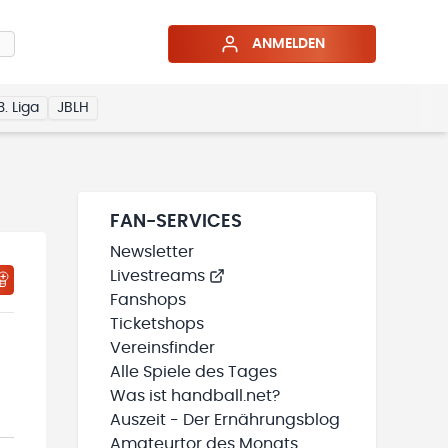
ANMELDEN
3. Liga
JBLH
FAN-SERVICES
Newsletter
Livestreams
HTIGUNGSSTATUS WIRD GELADEN
MEINE TEAMS“ HINZUFÜGEN
Fanshops
Ticketshops
Vereinsfinder
Alle Spiele des Tages
Was ist handball.net?
Auszeit - Der Ernährungsblog
Amateurtor des Monats