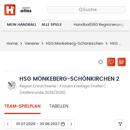
Suche
MEIN HANDBALL
ALLE SPIELE
Handball360 Registrierung
Home
Vereine
HSG Mönkeberg-Schönkirchen
HSG Mönkeberg-Schönkirchen 2
BENACHRICHTIG
ZU „MEINE
HSG MÖNKEBERG-SCHÖNKIRCHEN 2
Region Erwachsene - Frauen Kreisliga Staffel C
(Hallenrunde 2025/2026)
TEAM-SPIELPLAN
TABELLEN
01.07.2026 - 30.06.2027