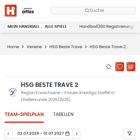
Suche
MEIN HANDBALL
ALLE SPIELE
Handball360 Registrierung
Home
Vereine
HSG Beste Trave
HSG Beste Trave 2
Spi
BENACHRICHTIG
ZU „MEINE
HSG BESTE TRAVE 2
Region Erwachsene - Frauen Kreisliga Staffel G
(Hallenrunde 2025/2026)
TEAM-SPIELPLAN
TABELLEN
02.07.2026 - 01.07.2027