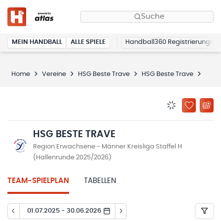
Suche
MEIN HANDBALL
ALLE SPIELE
Handball360 Registrierung
Home
Vereine
HSG Beste Trave
HSG Beste Trave
Spie
BENACHRICHTIG
ZU „MEINE
HSG BESTE TRAVE
Region Erwachsene - Männer Kreisliga Staffel H
(Hallenrunde 2025/2026)
TEAM-SPIELPLAN
TABELLEN
01.07.2025 - 30.06.2026