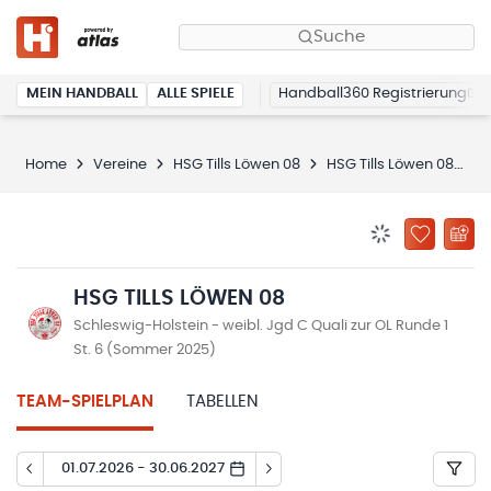
Suche
MEIN HANDBALL
ALLE SPIELE
Handball360 Registrierung
Home
Vereine
HSG Tills Löwen 08
HSG Tills Löwen 08
S
BENACHRICHTIG
ZU „MEINE
HSG TILLS LÖWEN 08
Schleswig-Holstein - weibl. Jgd C Quali zur OL Runde 1
St. 6 (Sommer 2025)
TEAM-SPIELPLAN
TABELLEN
01.07.2026 - 30.06.2027