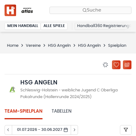
Suche
MEIN HANDBALL
ALLE SPIELE
Handball360 Registrierung
Home
Vereine
HSG Angeln
HSG Angeln
Spielplan
BENACHRICHTIG
ZU „MEINE
HSG ANGELN
Schleswig-Holstein - weibliche Jugend C Oberliga
Pokalrunde (Hallenrunde 2024/2025)
TEAM-SPIELPLAN
TABELLEN
01.07.2026 - 30.06.2027