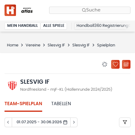
Suche
MEIN HANDBALL
ALLE SPIELE
Handball360 Registrierung
Home
Vereine
Slesvig IF
Slesvig IF
Spielplan
BENACHRICHTIG
ZU „MEINE
SLESVIG IF
Nordfriesland - mjF-KL (Hallenrunde 2024/2025)
TEAM-SPIELPLAN
TABELLEN
01.07.2025 - 30.06.2026