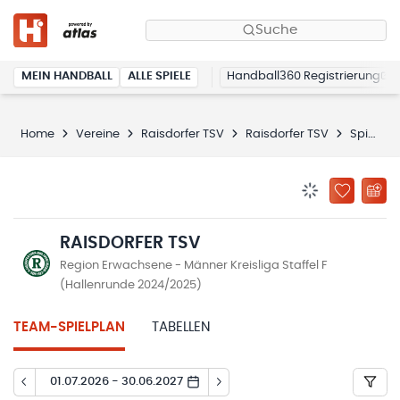
Suche
MEIN HANDBALL
ALLE SPIELE
Handball360 Registrierung
Home
Vereine
Raisdorfer TSV
Raisdorfer TSV
Spielplan
BENACHRICHTIG
ZU „MEINE
RAISDORFER TSV
Region Erwachsene - Männer Kreisliga Staffel F
(Hallenrunde 2024/2025)
TEAM-SPIELPLAN
TABELLEN
01.07.2026 - 30.06.2027