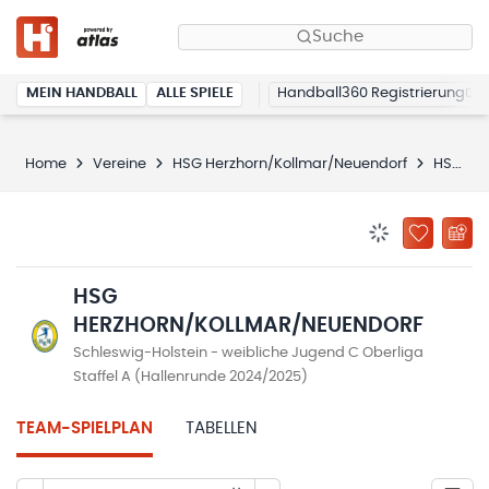
Suche
MEIN HANDBALL
ALLE SPIELE
Handball360 Registrierung
Home
Vereine
HSG Herzhorn/Kollmar/Neuendorf
HSG Herzhorn/Kollmar/Neuendorf
BENACHRICHTIG
ZU „MEINE
HSG
HERZHORN/KOLLMAR/NEUENDORF
Schleswig-Holstein - weibliche Jugend C Oberliga
Staffel A (Hallenrunde 2024/2025)
TEAM-SPIELPLAN
TABELLEN