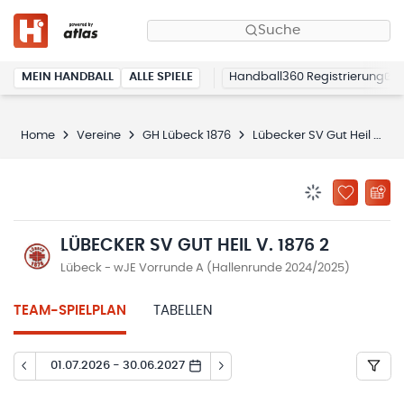
Suche
MEIN HANDBALL
ALLE SPIELE
Handball360 Registrierung
Home
Vereine
GH Lübeck 1876
Lübecker SV Gut Heil v. 1876 2
BENACHRICHTIG
ZU „MEINE
LÜBECKER SV GUT HEIL V. 1876 2
Lübeck - wJE Vorrunde A (Hallenrunde 2024/2025)
TEAM-SPIELPLAN
TABELLEN
01.07.2026 - 30.06.2027