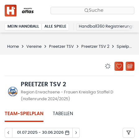
Suche
MEIN HANDBALL
ALLE SPIELE
Handball360 Registrierung
Home
Vereine
Preetzer TSV
Preetzer TSV 2
Spielplan
BENACHRICHTIG
ZU „MEINE
PREETZER TSV 2
Region Erwachsene - Frauen Kreisliga Staffel D
(Hallenrunde 2024/2025)
TEAM-SPIELPLAN
TABELLEN
01.07.2025 - 30.06.2026