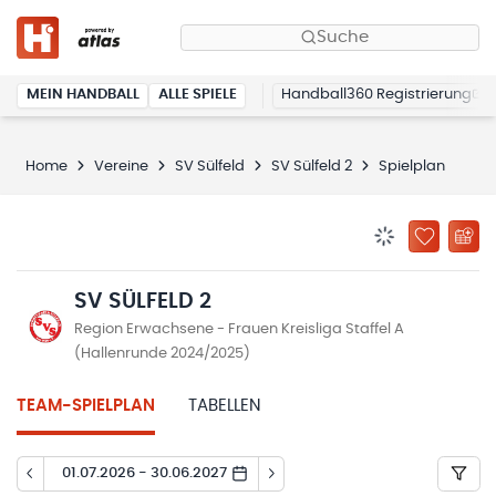
Suche
MEIN HANDBALL
ALLE SPIELE
Handball360 Registrierung
Home
Vereine
SV Sülfeld
SV Sülfeld 2
Spielplan
BENACHRICHTIG
ZU „MEINE
SV SÜLFELD 2
Region Erwachsene - Frauen Kreisliga Staffel A
(Hallenrunde 2024/2025)
TEAM-SPIELPLAN
TABELLEN
01.07.2026 - 30.06.2027