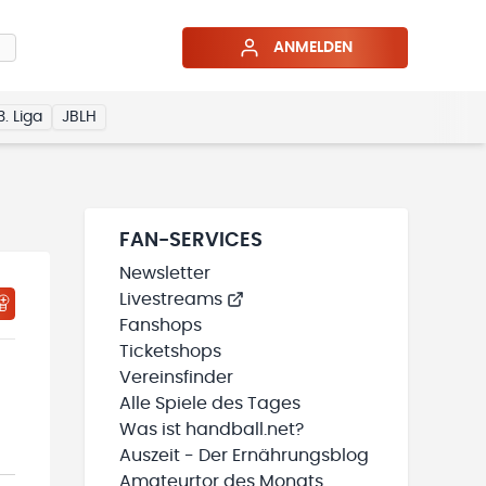
ANMELDEN
3. Liga
JBLH
FAN-SERVICES
Newsletter
Livestreams
HTIGUNGSSTATUS WIRD GELADEN
MEINE TEAMS“ HINZUFÜGEN
Fanshops
Ticketshops
Vereinsfinder
Alle Spiele des Tages
Was ist handball.net?
Auszeit - Der Ernährungsblog
Amateurtor des Monats