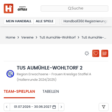
Suche
MEIN HANDBALL
ALLE SPIELE
Handball360 Registrierung
Home
Vereine
TuS Aumühle-Wohltorf
TuS Aumühle-Wohltorf 2
BENACHRICHTIG
ZU „MEINE
TUS AUMÜHLE-WOHLTORF 2
Region Erwachsene - Frauen Kreisliga Staffel A
(Hallenrunde 2024/2025)
TEAM-SPIELPLAN
TABELLEN
01.07.2026 - 30.06.2027