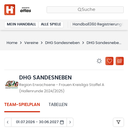
Suche
MEIN HANDBALL
ALLE SPIELE
Handball360 Registrierung
Home
Vereine
DHG Sandesneben
DHG Sandesneben
BENACHRICHTIG
ZU „MEINE
DHG SANDESNEBEN
Region Erwachsene - Frauen Kreisliga Staffel A
(Hallenrunde 2024/2025)
TEAM-SPIELPLAN
TABELLEN
01.07.2026 - 30.06.2027