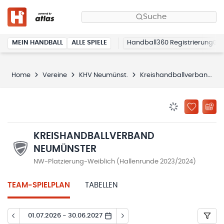
Suche
MEIN HANDBALL
ALLE SPIELE
Handball360 Registrierung
Home
Vereine
KHV Neumünst.
Kreishandballverband Neumünster
BENACHRICHTIG
ZU „MEINE
KREISHANDBALLVERBAND
NEUMÜNSTER
NW-Platzierung-Weiblich (Hallenrunde 2023/2024)
TEAM-SPIELPLAN
TABELLEN
01.07.2026 - 30.06.2027