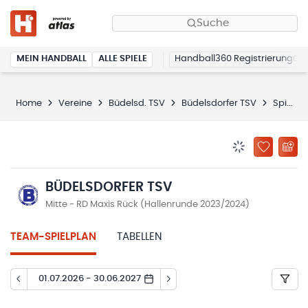
Suche
MEIN HANDBALL
ALLE SPIELE
Handball360 Registrierung
Home
Vereine
Büdelsd. TSV
Büdelsdorfer TSV
Spielplan
BENACHRICHTIG
ZU „MEINE
BÜDELSDORFER TSV
Mitte - RD Maxis Rück (Hallenrunde 2023/2024)
TEAM-SPIELPLAN
TABELLEN
01.07.2026 - 30.06.2027