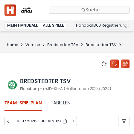
Suche
MEIN HANDBALL
ALLE SPIELE
Handball360 Registrierung
Home
Vereine
Bredstedter TSV
Bredstedter TSV
Spiel
BENACHRICHTIG
ZU „MEINE
BREDSTEDTER TSV
Flensburg - mJD-KL-A (Hallenrunde 2023/2024)
TEAM-SPIELPLAN
TABELLEN
01.07.2026 - 30.06.2027