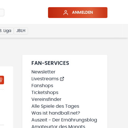
ANMELDEN
3. Liga
JBLH
FAN-SERVICES
Newsletter
Livestreams
HTIGUNGSSTATUS WIRD GELADEN
MEINE TEAMS“ HINZUFÜGEN
Fanshops
Ticketshops
Vereinsfinder
Alle Spiele des Tages
Was ist handball.net?
Auszeit - Der Ernährungsblog
Amateurtor des Monats