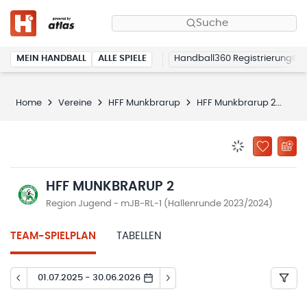
Suche
MEIN HANDBALL
ALLE SPIELE
Handball360 Registrierung
Home
Vereine
HFF Munkbrarup
HFF Munkbrarup 2
Spi
BENACHRICHTIG
ZU „MEINE
HFF MUNKBRARUP 2
Region Jugend - mJB-RL-1 (Hallenrunde 2023/2024)
TEAM-SPIELPLAN
TABELLEN
01.07.2025 - 30.06.2026