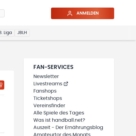
ANMELDEN
3. Liga
JBLH
FAN-SERVICES
Newsletter
Livestreams
HTIGUNGSSTATUS WIRD GELADEN
MEINE TEAMS“ HINZUFÜGEN
Fanshops
Ticketshops
Vereinsfinder
Alle Spiele des Tages
Was ist handball.net?
Auszeit - Der Ernährungsblog
Amateurtor des Monats