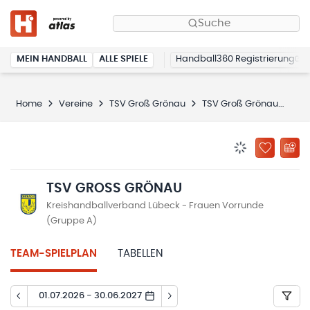
Suche
MEIN HANDBALL
ALLE SPIELE
Handball360 Registrierung
Home
Vereine
TSV Groß Grönau
TSV Groß Grönau
Spi
BENACHRICHTIG
ZU „MEINE
TSV GROSS GRÖNAU
Kreishandballverband Lübeck - Frauen Vorrunde
(Gruppe A)
TEAM-SPIELPLAN
TABELLEN
01.07.2026 - 30.06.2027