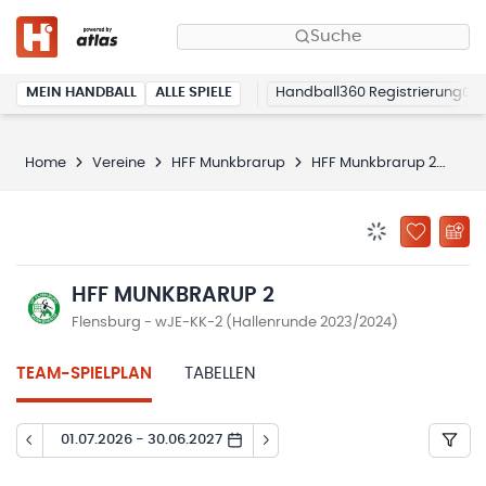
Suche
MEIN HANDBALL
ALLE SPIELE
Handball360 Registrierung
Home
Vereine
HFF Munkbrarup
HFF Munkbrarup 2
Spi
BENACHRICHTIG
ZU „MEINE
HFF MUNKBRARUP 2
Flensburg - wJE-KK-2 (Hallenrunde 2023/2024)
TEAM-SPIELPLAN
TABELLEN
01.07.2026 - 30.06.2027