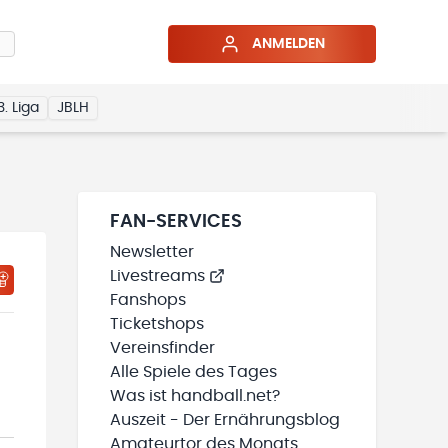
ANMELDEN
3. Liga
JBLH
FAN-SERVICES
Newsletter
Livestreams
HTIGUNGSSTATUS WIRD GELADEN
MEINE TEAMS“ HINZUFÜGEN
Fanshops
Ticketshops
Vereinsfinder
Alle Spiele des Tages
Was ist handball.net?
Auszeit - Der Ernährungsblog
Amateurtor des Monats