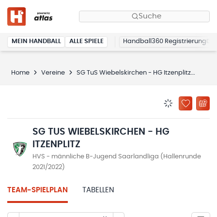
Suche
MEIN HANDBALL
ALLE SPIELE
Handball360 Registrierung
Home
Vereine
SG TuS Wiebelskirchen - HG Itzenplitz
SG T
BENACHRICHTIG
ZU „MEINE
SG TUS WIEBELSKIRCHEN - HG
ITZENPLITZ
HVS - männliche B-Jugend Saarlandliga (Hallenrunde
2021/2022)
TEAM-SPIELPLAN
TABELLEN