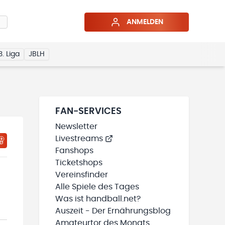
ANMELDEN
3. Liga
JBLH
FAN-SERVICES
Newsletter
Livestreams
HTIGUNGSSTATUS WIRD GELADEN
MEINE TEAMS“ HINZUFÜGEN
Fanshops
Ticketshops
Vereinsfinder
Alle Spiele des Tages
Was ist handball.net?
Auszeit - Der Ernährungsblog
Amateurtor des Monats