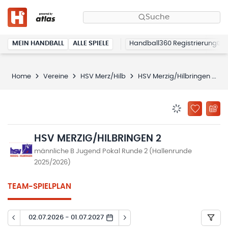
Suche
MEIN HANDBALL
ALLE SPIELE
Handball360 Registrierung
Home
Vereine
HSV Merz/Hilb
HSV Merzig/Hilbringen 2
BENACHRICHTIG
ZU „MEINE
HSV MERZIG/HILBRINGEN 2
männliche B Jugend Pokal Runde 2 (Hallenrunde
2025/2026)
TEAM-SPIELPLAN
02.07.2026 - 01.07.2027