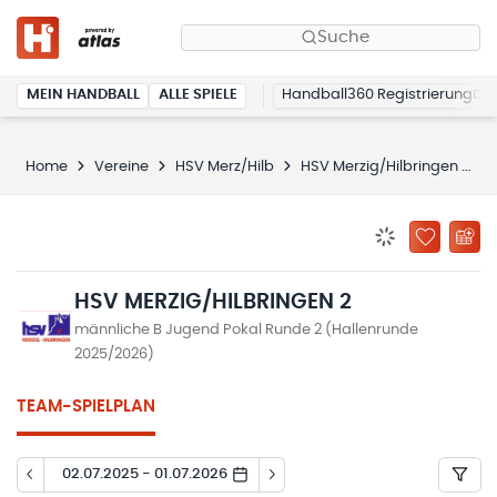
Suche
MEIN HANDBALL
ALLE SPIELE
Handball360 Registrierung
Home
Vereine
HSV Merz/Hilb
HSV Merzig/Hilbringen 2
BENACHRICHTIG
ZU „MEINE
HSV MERZIG/HILBRINGEN 2
männliche B Jugend Pokal Runde 2 (Hallenrunde
2025/2026)
TEAM-SPIELPLAN
02.07.2025 - 01.07.2026