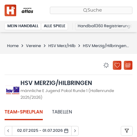
Suche
MEIN HANDBALL
ALLE SPIELE
Handball360 Registrierung
Home
Vereine
HSV Merz/Hilb
HSV Merzig/Hilbringen
S
BENACHRICHTIG
ZU „MEINE
HSV MERZIG/HILBRINGEN
männliche E Jugend Pokal Runde 1 (Hallenrunde
2025/2026)
TEAM-SPIELPLAN
TABELLEN
02.07.2025 - 01.07.2026