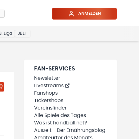
ANMELDEN
3. Liga
JBLH
FAN-SERVICES
Newsletter
Livestreams
HTIGUNGSSTATUS WIRD GELADEN
MEINE TEAMS“ HINZUFÜGEN
Fanshops
Ticketshops
Vereinsfinder
Alle Spiele des Tages
Was ist handball.net?
Auszeit - Der Ernährungsblog
Amateurtor des Monats